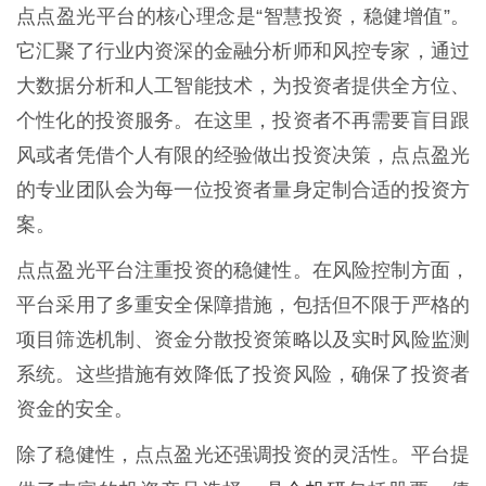
点点盈光平台的核心理念是“智慧投资，稳健增值”。
它汇聚了行业内资深的金融分析师和风控专家，通过
大数据分析和人工智能技术，为投资者提供全方位、
个性化的投资服务。在这里，投资者不再需要盲目跟
风或者凭借个人有限的经验做出投资决策，点点盈光
的专业团队会为每一位投资者量身定制合适的投资方
案。
点点盈光平台注重投资的稳健性。在风险控制方面，
平台采用了多重安全保障措施，包括但不限于严格的
项目筛选机制、资金分散投资策略以及实时风险监测
系统。这些措施有效降低了投资风险，确保了投资者
资金的安全。
除了稳健性，点点盈光还强调投资的灵活性。平台提