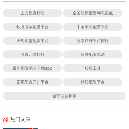
主力配资炒股
全国股票配资利息最低
炒股股票配资平台
中国十大配资平台
正规实盘配资平台
股票杠杆平台排行
股票几倍杠杆
场外配资非法
最新配资平台下载app
股票工具
正规配资开户平台
炒股配资平台
全部话题标签
热门文章