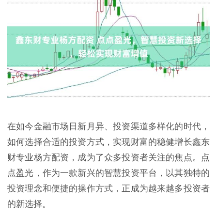
在如今金融市场日新月异、投资渠道多样化的时代，
如何选择合适的投资方式，实现财富的稳健增长鑫东
财专业杨方配资，成为了众多投资者关注的焦点。点
点盈光，作为一款新兴的智慧投资平台，以其独特的
投资理念和便捷的操作方式，正成为越来越多投资者
的新选择。