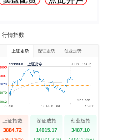
行情指数
上证走势
深证走势
创业走势
上证指数
深证成指
创业板指
3884.72
14015.17
3487.10
6.29
(0.16%)
-129.03
(-0.91%)
-48.04
(-1.36%)