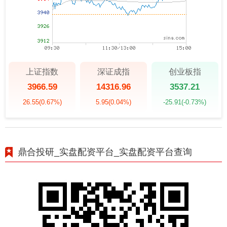
上证指数
深证成指
创业板指
3966.59
14316.96
3537.21
26.55
(0.67%)
5.95
(0.04%)
-25.91
(-0.73%)
鼎合投研_实盘配资平台_实盘配资平台查询