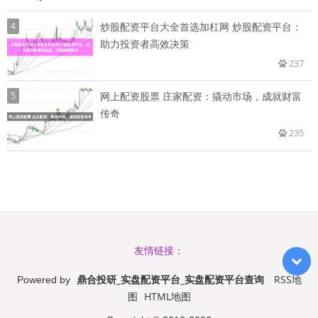
4
炒股配资平台大全首选加杠网 炒股配资平台：
助力投资者高效决策
237
5
网上配资股票 庄家配资：撬动市场，成就财富
传奇
235
友情链接：
鼎合投研_实盘配资平台_实盘配资平台查询
RSS地
Powered by
图
HTML地图