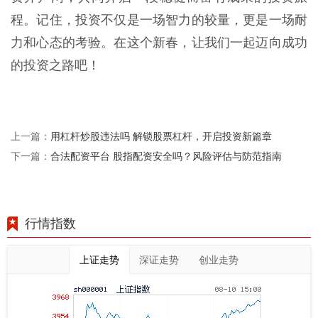
程。记住，投资不仅是一场智力的较量，更是一场耐
力和心态的考验。在这个新春，让我们一起迈向成功
的投资之路吧！
用杠杆炒股违法吗 解锁股票杠杆，开启投资新篇章
上一篇：
合法配资平台 股指配资安全吗？风险评估与防范指南
下一篇：
行情指数
上证走势
深证走势
创业走势