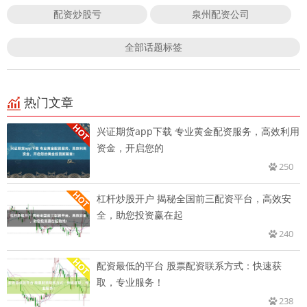
配资炒股亏
泉州配资公司
全部话题标签
热门文章
兴证期货app下载 专业黄金配资服务，高效利用
资金，开启您的
250
杠杆炒股开户 揭秘全国前三配资平台，高效安
全，助您投资赢在起
240
配资最低的平台 股票配资联系方式：快速获
取，专业服务！
238