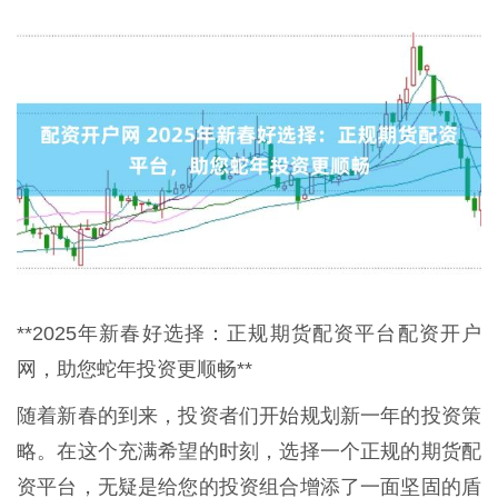
**2025年新春好选择：正规期货配资平台配资开户
网，助您蛇年投资更顺畅**
随着新春的到来，投资者们开始规划新一年的投资策
略。在这个充满希望的时刻，选择一个正规的期货配
资平台，无疑是给您的投资组合增添了一面坚固的盾