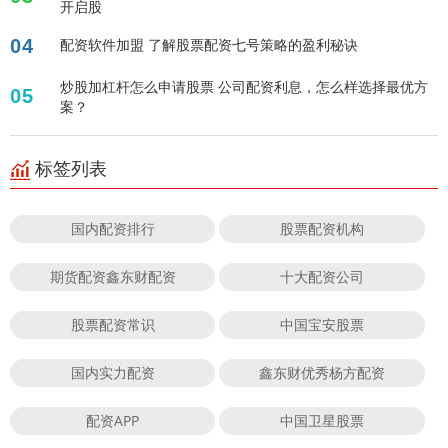
开启股
04
配资软件加盟 了解股票配资七号策略的盈利秘诀
炒股加杠杆怎么申请股票 公司配资利息，怎么样选择最优方
05
案？
标签列表
国内配资排行
股票配资机构
期货配资鑫东财配资
十大配资公司
股票配资常识
中国宝安股票
国内实力配资
鑫东财优秀杨方配资
配资APP
中国卫星股票