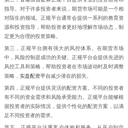
指导。对于许多投资者来说，期货市场可能是一个相
对陌生的领域。正规平台通常会提供一系列的教育资
源和投资指导，帮助投资者更好地理解市场动态，制
定更为合理的投资策略。
第三，正规平台拥有强大的风控体系。在期货市场
中，风险控制是成功的关键。正规平台会提供先进的
风控工具和策略，帮助投资者在市场波动时及时调整
实盘配资平台
策略，
减少潜在的损失。
第四，正规平台提供灵活的配资方案。不同的投资者
有不同的资金需求和风险承受能力。正规平台能够根
据投资者的实际情况，提供个性化的配资方案，以满
足不同投资者的需求。
第五，正规平台注重客户体验和服务。从开户到交