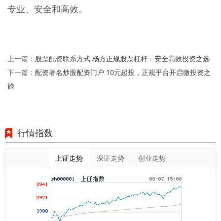
专业、安全和高效。
股票配资联系方式 杨方正规股票杠杆：安全高效投资之选
上一篇：
配资著名炒股配资门户 10元起投，正规平台开启微投资之
下一篇：
旅
行情指数
上证走势
深证走势
创业走势