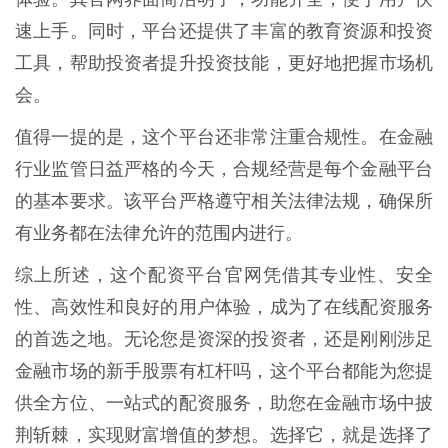
速上手。同时，平台还提供了丰富的教育资源和投资
工具，帮助投资者提升投资技能，更好地把握市场机
会。
值得一提的是，这个平台还非常注重合规性。在金融
行业监管日益严格的今天，合规经营是每个金融平台
的基本要求。该平台严格遵守相关法律法规，确保所
有业务都在法律允许的范围内进行。
综上所述，这个配资平台官网凭借其专业性、安全
性、高效性和良好的用户体验，成为了在线配资服务
的首选之地。无论您是资深的投资者，还是刚刚涉足
金融市场的新手股票有杠杆吗，这个平台都能为您提
供全方位、一站式的配资服务，助您在金融市场中披
荆斩棘，实现财富增值的梦想。选择它，就是选择了