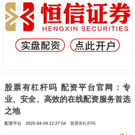
股票有杠杆吗 配资平台官网：专
业、安全、高效的在线配资服务首选
之地
股票有杠杆吗
配资平台
2025-04-09 12:27:04