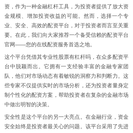
资，作为一种金融杠杆工具，为投资者提供了放大资
金规模、增加投资收益的可能。然而，选择一个专
业、安全、高效的配资平台，对于投资者而言至关重
要。在此，我们向大家推荐一个备受信赖的配资平台
官网——您的在线配资服务首选之地。
这个平台凭借其专业性股票有杠杆吗，在众多配资平
台中脱颖而出。它拥有一支经验丰富的金融专家团
队，他们对市场动态有着敏锐的洞察力和判断力。这
些专家不仅提供实时的市场分析，还为投资者量身定
制个性化的配资方案，帮助投资者在复杂的金融市场
中做出明智的决策。
安全性是这个平台的另一大亮点。在金融行业，资金
安全始终是投资者最关心的问题。该平台采用了先进