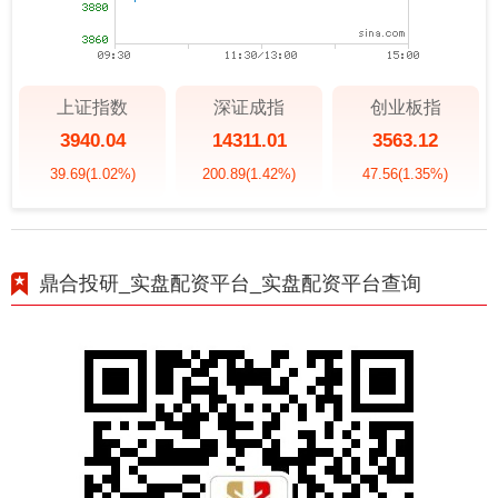
上证指数
深证成指
创业板指
3940.04
14311.01
3563.12
39.69
(1.02%)
200.89
(1.42%)
47.56
(1.35%)
鼎合投研_实盘配资平台_实盘配资平台查询