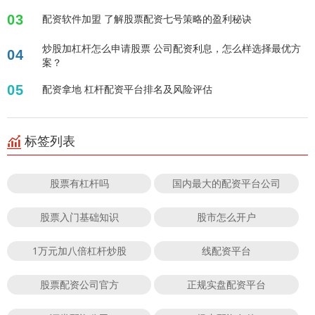
03
配资软件加盟 了解股票配资七号策略的盈利秘诀
炒股加杠杆怎么申请股票 公司配资利息，怎么样选择最优方
04
案？
05
配资拿地 杠杆配资平台排名及风险评估
标签列表
股票有杠杆吗
国内最大的配资平台公司
股票入门基础知识
股市怎么开户
1万元加八倍杠杆炒股
线配资平台
股票配资公司官方
正规实盘配资平台