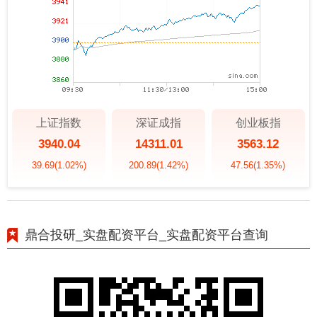
上证指数
深证成指
创业板指
3940.04
14311.01
3563.12
39.69
(1.02%)
200.89
(1.42%)
47.56
(1.35%)
鼎合投研_实盘配资平台_实盘配资平台查询