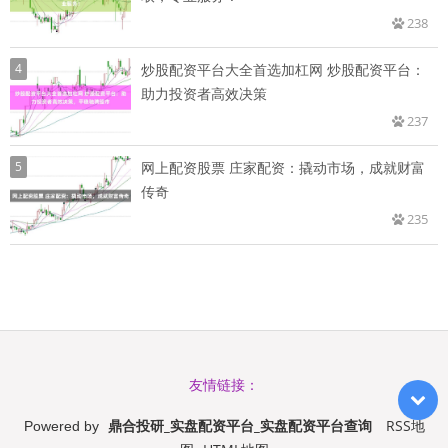
238
4
炒股配资平台大全首选加杠网 炒股配资平台：
助力投资者高效决策
237
5
网上配资股票 庄家配资：撬动市场，成就财富
传奇
235
友情链接：
鼎合投研_实盘配资平台_实盘配资平台查询
RSS地
Powered by