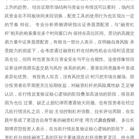
上升的趋势。 结合近期市场结构与资金分布情况可以看到 ，场内活
跃资金在不同板块间来回切换，配资工具的使用行为也呈现出一定
的节奏 特征。 专业分析师侧调研指出证券股票配资，与“融资杠
杆”相关的检索量在多个时间窗口内 保持在高位区间。受访的高频交
易力量中证券股票配资，有相当一部分人表示，在明确自身风险 承
受能力的前提下，会考虑通过融资杠杆在结构性机会出现时适度提
高仓位，但同 时也更加关注资金安全与平台合规性。这使得像恒信
证券这样强调实盘交易与风控 体系的机构，逐渐在同类服务中形成
差异化优势。 有投资人坦言，没有风控意识 时只把市场当赌场。部
分投资者在早期更关注短期收益，对融资杠杆的风险属性缺 乏足够
认识，在行情反复验证核心逻辑的阶段叠加高波动的阶段，很容易
因为仓位 过重、缺乏止损纪律而遭遇较大回撤。也有投资者在经过
几轮行情洗礼之后，开始 主动控制杠杆倍数、拉长评估周期，在实
鼎合投研
践中形成了更适合自身节奏的融资杠杆使 用方式
。 多位长
期博弈型投资人表示，在当前行情反复验证核心逻辑的阶段下， 融
资杠杆与传统融资工具的区别主要体现在杠杆倍数更灵活、持仓周