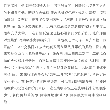
期更弹性、但 对于保证金占比、强平线设置、风险提示义务等方面
的要求并不低。若能在合规框 架内把融资杠杆的规则讲清楚、流程
做细致，既有助于提升资金使用效率，也有助 于避免投资者因误解
机制而产生不必要的损失。 没有风控底线的交易在极端行情 中存活
概率几乎为零。，在行情反复验证核心逻辑的阶段阶段，账户净值
对短期波 动的敏感度明显抬升，一旦忽视仓位与保证金安全垫，就
可能在1–3个交易日内 放大此前数周甚至数月累积的风险。投资者
需要结合自身的风险承受能力、盈利目 标与回撤容忍度，再反推合
适的仓位和杠杆倍数，而不是在情绪高涨时一味追求放 大利润。把
仓位和止损规则写在纸上，并在交易前反复确认，远比事后懊悔更
有价 值。 未来行业叙事会从“效率工具”转向“风控载体”，角色定位
发生变化。在 恒信证券官网等渠道，可以看到越来越多关于配资风
险教育与投资者保护的内容， 这也表明市场正在从单纯讨论“能赚多
少”，转向更加重视“如何稳健地赚”和“ 如何在融资杠杆中控制风
险”。