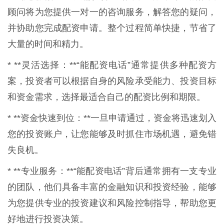
顾问将为您提供一对一的咨询服务，解答您的疑问，
并协助您完成配资申请。整个过程简单快捷，节省了
大量的时间和精力。
* **灵活选择：**“能配资电话”通常提供多种配资方
案，投资者可以根据自身的风险承受能力、投资目标
和资金需求，选择最适合自己的配资比例和期限。
* **资金快速到位：**一旦申请通过，资金将迅速划入
您的投资账户，让您能够及时抓住市场机遇，避免错
失良机。
* **专业服务：**“能配资电话”背后通常拥有一支专业
的团队，他们具备丰富的金融知识和投资经验，能够
为您提供专业的投资建议和风险控制指导，帮助您更
好地进行投资决策。