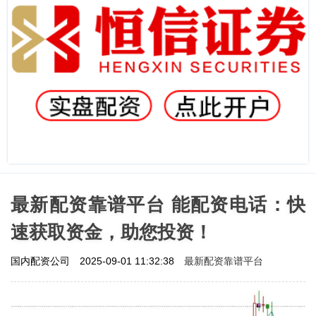
最新配资靠谱平台 能配资电话：快
速获取资金，助您投资！
最新配资靠谱平台
国内配资公司
2025-09-01 11:32:38