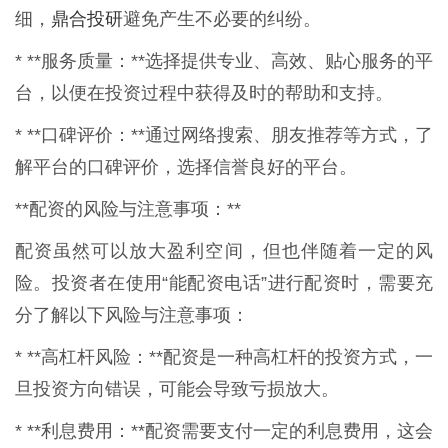
鼎合投研
细，
避免产生不必要的纠纷。
* **服务质量：**选择提供专业、高效、贴心服务的平
台，以便在投资过程中获得及时的帮助和支持。
* **口碑评价：**通过网络搜索、朋友推荐等方式，了
解平台的口碑评价，选择信誉良好的平台。
**配资的风险与注意事项：**
配资虽然可以放大盈利空间，但也伴随着一定的风
险。投资者在使用“能配资电话”进行配资时，需要充
分了解以下风险与注意事项：
* **高杠杆风险：**配资是一种高杠杆的投资方式，一
旦投资方向错误，可能会导致亏损放大。
* **利息费用：**配资需要支付一定的利息费用，这会