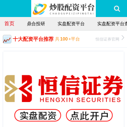
首页
鼎合投研
实盘配资平台
实盘配资平台
十大配资平台推荐
恒信证券官网
共
100
+平台