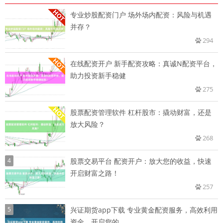
专业炒股配资门户 场外场内配资：风险与机遇
并存？
294
在线配资开户 新手配资攻略：真诚N配资平台，
助力投资新手稳健
275
股票配资管理软件 杠杆股市：撬动财富，还是
放大风险？
268
4
股票交易平台 配资开户：放大您的收益，快速
开启财富之路！
257
5
兴证期货app下载 专业黄金配资服务，高效利用
资金，开启您的