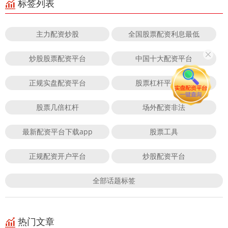
标签列表
主力配资炒股
全国股票配资利息最低
炒股股票配资平台
中国十大配资平台
正规实盘配资平台
股票杠杆平台排行
股票几倍杠杆
场外配资非法
最新配资平台下载app
股票工具
正规配资开户平台
炒股配资平台
全部话题标签
热门文章