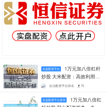
1万元加八倍杠杆
实盘配资平台
炒股 大米配资：高效利用资
金，开启您的股市投资新策
合法配资平台排名
75
略
1万元加八倍杠
实盘配资平台查询