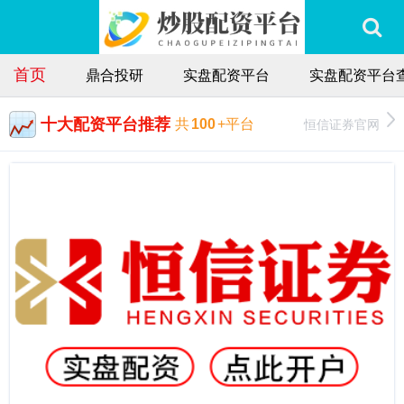
首页
鼎合投研
实盘配资平台
实盘配资平台
十大配资平台推荐
恒信证券官网
共
100
+平台