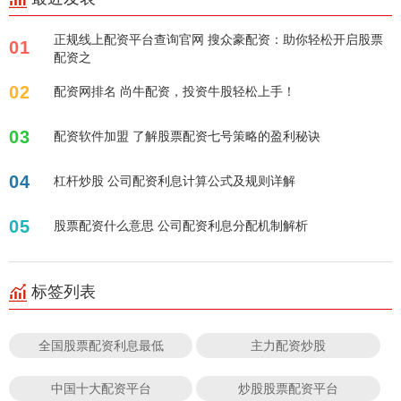
正规线上配资平台查询官网 搜众豪配资：助你轻松开启股票
01
配资之
02
配资网排名 尚牛配资，投资牛股轻松上手！
03
配资软件加盟 了解股票配资七号策略的盈利秘诀
04
杠杆炒股 公司配资利息计算公式及规则详解
05
股票配资什么意思 公司配资利息分配机制解析
标签列表
全国股票配资利息最低
主力配资炒股
中国十大配资平台
炒股股票配资平台