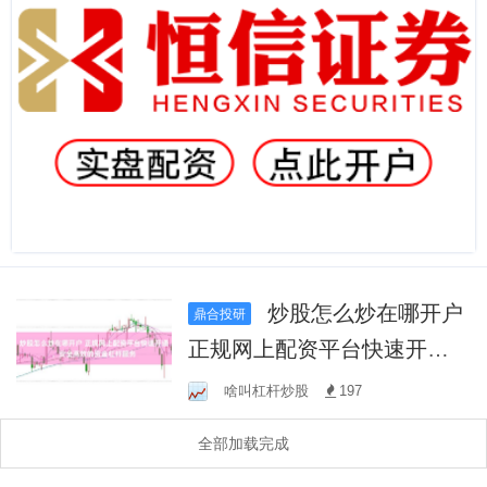
炒股怎么炒在哪开户
鼎合投研
正规网上配资平台快速开
通，安全高效的资金杠杆服
啥叫杠杆炒股
197
务
全部加载完成