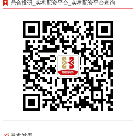
鼎合投研_实盘配资平台_实盘配资平台查询
最近发表