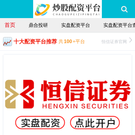
首页
鼎合投研
实盘配资平台
实盘配资平台
十大配资平台推荐
恒信证券官网
共
100
+平台