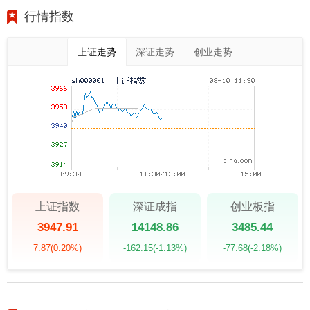
行情指数
上证走势
深证走势
创业走势
上证指数
深证成指
创业板指
3947.91
14148.86
3485.44
7.87
(0.20%)
-162.15
(-1.13%)
-77.68
(-2.18%)