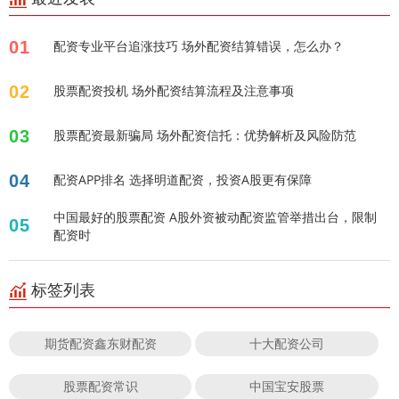
01
配资专业平台追涨技巧 场外配资结算错误，怎么办？
02
股票配资投机 场外配资结算流程及注意事项
03
股票配资最新骗局 场外配资信托：优势解析及风险防范
04
配资APP排名 选择明道配资，投资A股更有保障
中国最好的股票配资 A股外资被动配资监管举措出台，限制
05
配资时
标签列表
期货配资鑫东财配资
十大配资公司
股票配资常识
中国宝安股票