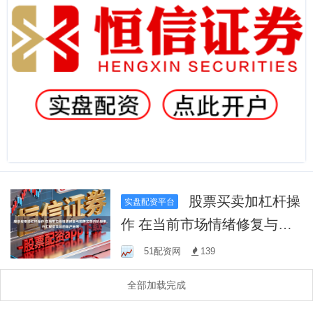
股票买卖加杠杆操
实盘配资平台
作 在当前市场情绪修复与回
落交替的阶段里,外汇配资交
51配资网
139
易的账户异常
全部加载完成