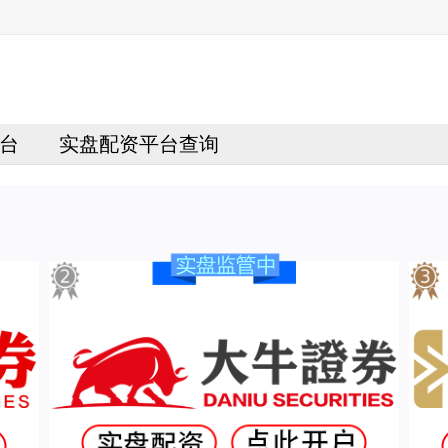
台
实盘配资平台查询