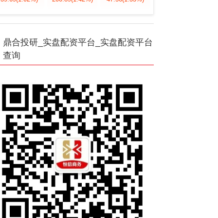
鼎合投研_实盘配资平台_实盘配资平台
查询