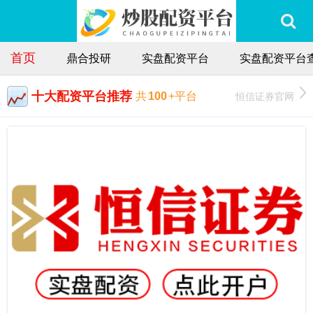
首页
鼎合投研
实盘配资平台
实盘配资平台
十大配资平台推荐
恒信证券官网
共
100
+平台