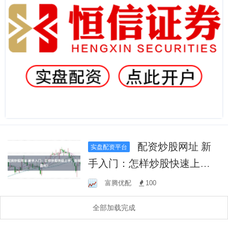
配资炒股网址 新
实盘配资平台
手入门：怎样炒股快速上
手，稳健盈利？
富腾优配
100
全部加载完成