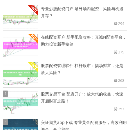
专业炒股配资门户 场外场内配资：风险与机遇
并存？
294
在线配资开户 新手配资攻略：真诚N配资平台，
助力投资新手稳健
275
股票配资管理软件 杠杆股市：撬动财富，还是
放大风险？
268
4
股票交易平台 配资开户：放大您的收益，快速
开启财富之路！
257
5
兴证期货app下载 专业黄金配资服务，高效利用
资金，开启您的