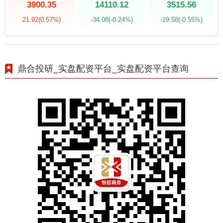
3900.35
14110.12
3515.56
21.92
(0.57%)
-34.08
(-0.24%)
-19.58
(-0.55%)
鼎合投研_实盘配资平台_实盘配资平台查询