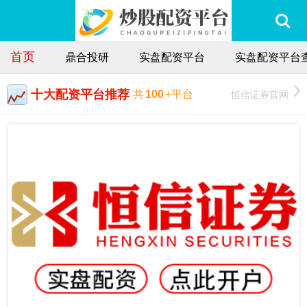
首页
鼎合投研
实盘配资平台
实盘配资平台
十大配资平台推荐
恒信证券官网
共
100
+平台