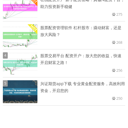
助力投资新手稳健
275
股票配资管理软件 杠杆股市：撬动财富，还是
放大风险？
268
4
股票交易平台 配资开户：放大您的收益，快速
开启财富之路！
256
5
兴证期货app下载 专业黄金配资服务，高效利用
资金，开启您的
250