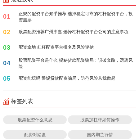
正规的配资平台知乎推荐 选择稳定可靠的杠杆配资平台，投
01
资股票
02
股票配资推荐广州浙嘉 选择杠杆配资平台公司的注意事项
03
配资拿地 杠杆配资平台排名及风险评估
股票配资平台是什么 揭秘贷款配资骗局：识破套路，远离风
04
险
05
配资能玩吗 警惕贷款配资骗局，防范风险从我做起
标签列表
股票配资什么意思
股票加杠杆如何操作
配资对赌盘
国内期货行情