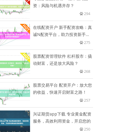
资：风险与机遇并存？
294
在线配资开户 新手配资攻略：真
诚N配资平台，助力投资新手稳
健
275
股票配资管理软件 杠杆股市：撬
动财富，还是放大风险？
268
股票交易平台 配资开户：放大您
的收益，快速开启财富之路！
257
兴证期货app下载 专业黄金配资
服务，高效利用资金，开启您的
250