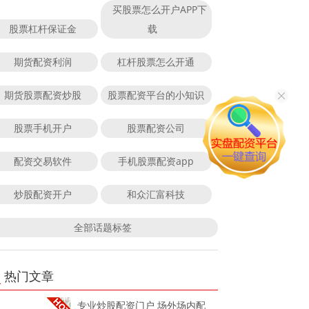
买股票怎么开户APP下
股票杠杆保证金
载
期货配资利润
杠杆股票怎么开通
期货股票配资炒股
股票配资平台的小知识
股票手机开户
股票配资公司
配资交易软件
手机股票配资app
炒股配资开户
和众汇富科技
全部话题标签
热门文章
专业炒股配资门户 场外场内配