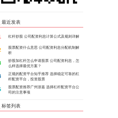
最近发表
1
杠杆炒股 公司配资利息计算公式及规则详解
股票配资什么意思 公司配资利息分配机制解
2
析
炒股加杠杆怎么申请股票 公司配资利息，怎
3
么样选择最优方案？
正规的配资平台知乎推荐 选择稳定可靠的杠
4
杆配资平台，投资股票
股票配资推荐广州浙嘉 选择杠杆配资平台公
5
司的注意事项
标签列表