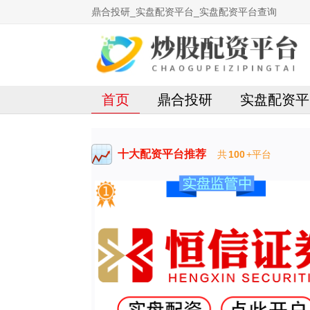
鼎合投研_实盘配资平台_实盘配资平台查询
首页
鼎合投研
实盘配资平
十大配资平台推荐
共
100
+平台