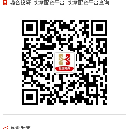
鼎合投研_实盘配资平台_实盘配资平台查询
最近发表