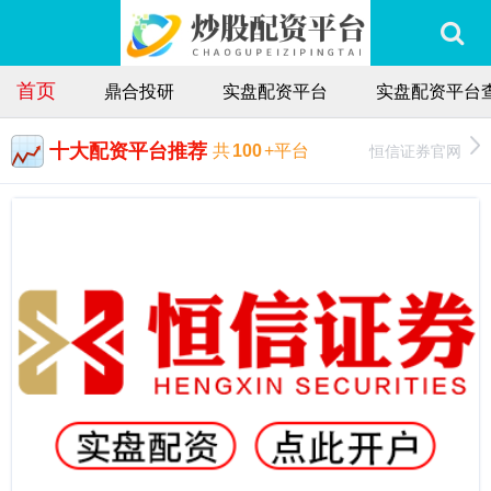
首页
鼎合投研
实盘配资平台
实盘配资平台
十大配资平台推荐
恒信证券官网
共
100
+平台