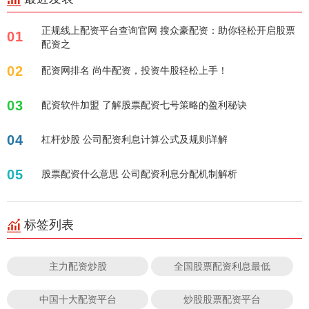
正规线上配资平台查询官网 搜众豪配资：助你轻松开启股票
01
配资之
02
配资网排名 尚牛配资，投资牛股轻松上手！
03
配资软件加盟 了解股票配资七号策略的盈利秘诀
04
杠杆炒股 公司配资利息计算公式及规则详解
05
股票配资什么意思 公司配资利息分配机制解析
标签列表
主力配资炒股
全国股票配资利息最低
中国十大配资平台
炒股股票配资平台