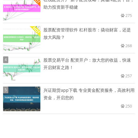
助力投资新手稳健
275
股票配资管理软件 杠杆股市：撬动财富，还是
放大风险？
268
4
股票交易平台 配资开户：放大您的收益，快速
开启财富之路！
257
5
兴证期货app下载 专业黄金配资服务，高效利用
资金，开启您的
250